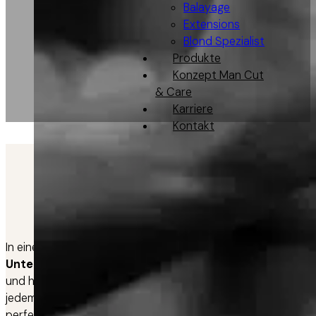
Balayage
Extensions
Blond Spezialist
Produkte
Konzept Man Cut
& Care
Karriere
Kontakt
Der moderne Mann von he
Stateme
In einer Welt, in der Individualität und persönlicher Ausdruck 
Unterschrift
, ein kraftvolles Statement Ihrer Persönlichke
und hervorhebt, im Einklang mit aktueller Mode und den neue
jedem Detail zu unterstreichen. Bei uns im Salon verstehen w
perfekte Styling zu finden, das nicht nur zu Ihrer Gesichts