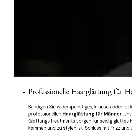
Professionelle Haarglättung für 
Bändigen Sie widerspenstiges, krauses oder lock
professionellen
Haarglättung für Männer
. Un
GlättungsTreatments sorgen für seidig glattes H
kämmen und zu stylen ist. Schluss mit Frizz und 