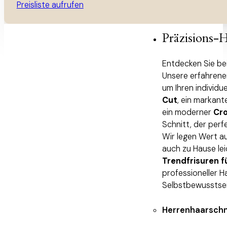
Preisliste aufrufen
Präzisions-
Entdecken Sie bei
Unsere erfahrenen
um Ihren individue
Cut
, ein markant
ein moderner
Cr
Schnitt, der perf
Wir legen Wert au
auch zu Hause lei
Trendfrisuren f
professioneller H
Selbstbewusstsei
Herrenhaarschn