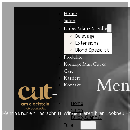
Home
Salon
Farbe, Glanz & Fülle
Balayage
Extensions
Blond Spezialist
Produkte
Konzept Man Cut &
Care
Men'
Karriere
Kontakt
Home
Salon
Mehr als nur ein Haarschnitt. Wir definieren Ihren Lookneu –
Farbe, Glanz &
Fülle