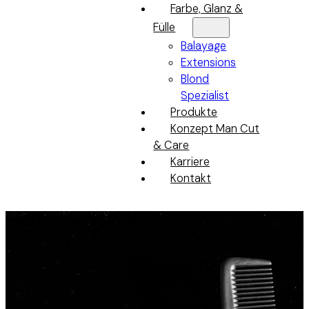
Farbe, Glanz &
Fülle
Balayage
Extensions
Blond
Spezialist
Produkte
Konzept Man Cut
& Care
Karriere
Kontakt