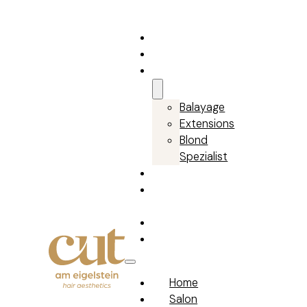
Home
Salon
Farbe, Glanz & Fülle
Balayage
Extensions
Blond
Spezialist
Produkte
Konzept Man Cut &
Care
Karriere
Kontakt
Home
Salon